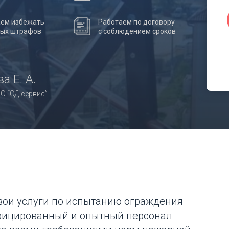
ем избежать
Работаем по договору
ных штрафов
с соблюдением сроков
а Е. А.
О “СД-сервис”
вои услуги по испытанию ограждения
фицированный и опытный персонал