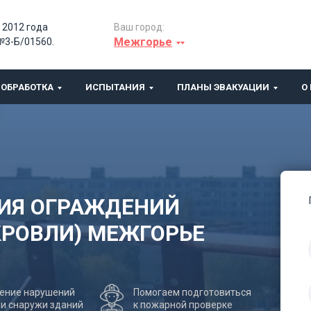
 2012 года
Ваш город:
Межгорье
№3-Б/01560.
ОБРАБОТКА
ИСПЫТАНИЯ
ПЛАНЫ ЭВАКУАЦИИ
О
ИЯ ОГРАЖДЕНИЙ
КРОВЛИ) МЕЖГОРЬЕ
ение нарушений
Помогаем подготовиться
 и снаружи зданий
к пожарной проверке