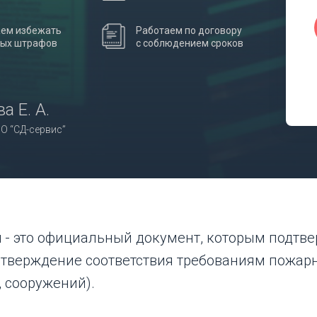
ем избежать
Работаем по договору
ных штрафов
с соблюдением сроков
а Е. А.
О “СД-сервис”
и
- это официальный документ, которым подтв
одтверждение соответствия требованиям пожар
, сооружений).