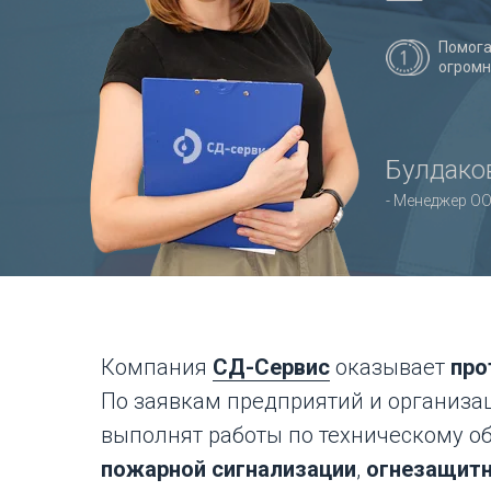
Помога
огром
Булдаков
- Менеджер ОО
Компания
СД-Сервис
оказывает
про
По заявкам предприятий и организа
выполнят работы по техническому 
пожарной сигнализации
,
огнезащит