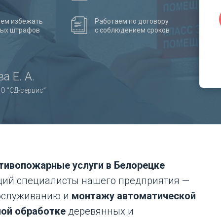
ем избежать
Работаем по договору
ных штрафов
с соблюдением сроков
а Е. А.
О “СД-сервис”
тивопожарные услуги в Белорецке
ций специалисты нашего предприятия —
обслуживанию и
монтажу автоматической
ной обработке
деревянных и