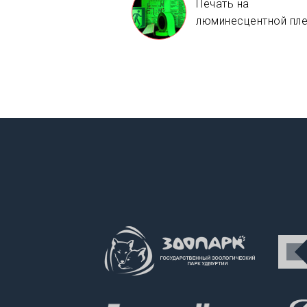
Печать на
люминесцентной пл